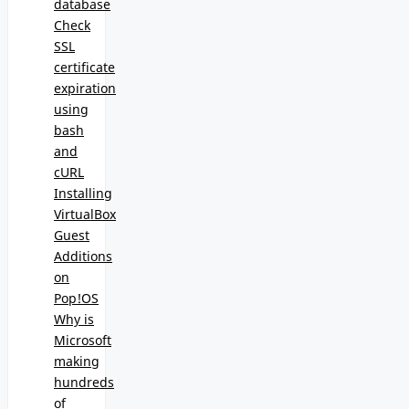
database
Check
SSL
certificate
expiration
using
bash
and
cURL
Installing
VirtualBox
Guest
Additions
on
Pop!OS
Why is
Microsoft
making
hundreds
of