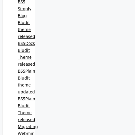
BS5
Simply
Blog
Bludit
theme
released
BS5Docs
Bludit
Theme
released
BS5Plain
Bludit
theme
updated
BS5Plain
Bludit
Theme
released
Migrating
Webmin