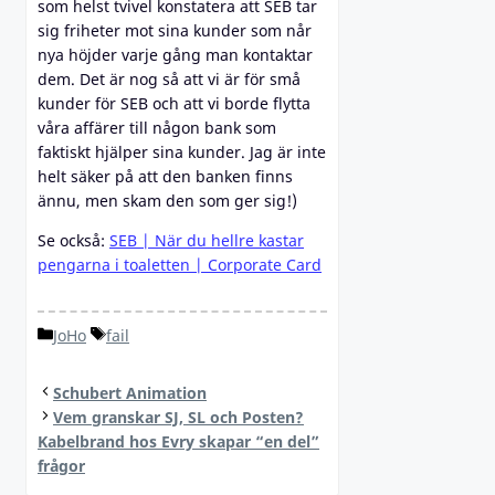
som helst tvivel konstatera att SEB tar
sig friheter mot sina kunder som når
nya höjder varje gång man kontaktar
dem. Det är nog så att vi är för små
kunder för SEB och att vi borde flytta
våra affärer till någon bank som
faktiskt hjälper sina kunder. Jag är inte
helt säker på att den banken finns
ännu, men skam den som ger sig!)
Se också:
SEB | När du hellre kastar
pengarna i toaletten | Corporate Card
Categories
Tags
JoHo
fail
Schubert Animation
Vem granskar SJ, SL och Posten?
Kabelbrand hos Evry skapar “en del”
frågor