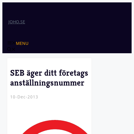
Skip
to
content
JOHO.SE
MENU
SEB äger ditt företags
anställningsnummer
10-Dec-2013