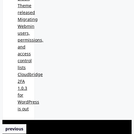
Theme
released
Migrating
Webmin
users,
permissions,
and
access
control
lists
Cloudbridge
2FA
1.0.3
for
WordPress
is out
previous