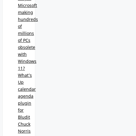
Microsoft
making
hundreds
of
millions
of PCs
obsolete
with
Windows
11?
What’s
Up
calendar
agenda
plugin
for
Bludit
Chuck
Norris