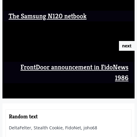
The Samsung N120 netbook
next
FrontDoor announcement in FidoNews
1986
Random text
DeltaFelter, Stealth Cookie, FidoNet, joho68