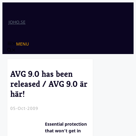
Skip
to
content
JOHO.SE
MENU
AVG 9.0 has been
released / AVG 9.0 är
här!
05-Oct-2009
Essential protection
that won’t get in