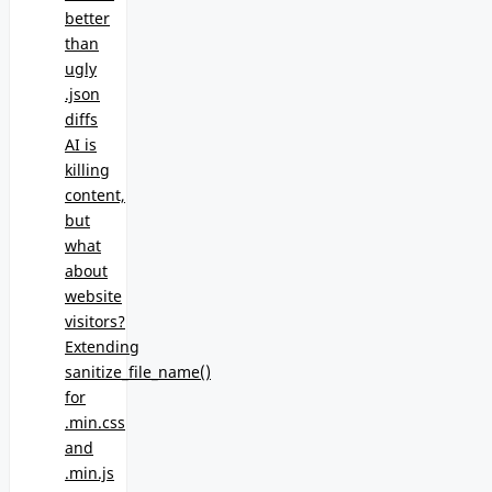
better
than
ugly
.json
diffs
AI is
killing
content,
but
what
about
website
visitors?
Extending
sanitize_file_name()
for
.min.css
and
.min.js