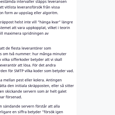
estämda intervaller släpps leveransen
tt vitlista leveransförsök från vissa
on form av uppslag eller algoritm.
räppost helst inte vill ”hänga kvar” längre
stemet att vara uppkopplat, vilket i teorin
vill maximera spridningen av
 att de flesta leverantörer som
rens om två nummer: hur många minuter
 vilka sifferkoder betyder att vi skall
everantör att lösa. För det andra
rden för SMTP vilka koder som betyder vad.
a mellan pest eller kolera. Antingen
tta den initiala skräpposten, eller så sitter
n skickande servern som är helt galet
mar försenad.
n sändande servern förstår att alla
rligare en siffra betyder ”försök igen