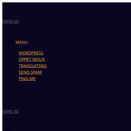
Skip
to
content
JOHO.SE
MENU
WORDPRESS
ÖPPET MOLN
TRANSLATING
SEND SPAM
FIND.ME
JOHO.SE