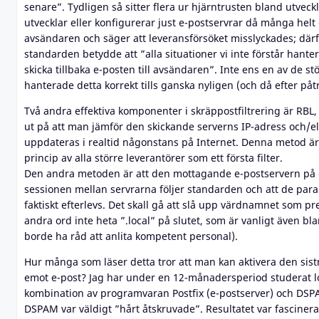
senare”. Tydligen så sitter flera ur hjärntrusten bland utvec
utvecklar eller konfigurerar just e-postservrar då många helt e
avsändaren och säger att leveransförsöket misslyckades; därfö
standarden betydde att ”alla situationer vi inte förstår hant
skicka tillbaka e-posten till avsändaren”. Inte ens en av de s
hanterade detta korrekt tills ganska nyligen (och då efter påt
Två andra effektiva komponenter i skräppostfiltrering är RBL, 
ut på att man jämför den skickande serverns IP-adress och/
uppdateras i realtid någonstans på Internet. Denna metod är i
princip av alla större leverantörer som ett första filter.
Den andra metoden är att den mottagande e-postservern på et
sessionen mellan servrarna följer standarden och att de par
faktiskt efterlevs. Det skall gå att slå upp värdnamnet som 
andra ord inte heta ”.local” på slutet, som är vanligt även bl
borde ha råd att anlita kompetent personal).
Hur många som läser detta tror att man kan aktivera den s
emot e-post? Jag har under en 12-månadersperiod studerat 
kombination av programvaran Postfix (e-postserver) och DSPAM
DSPAM var väldigt ”hårt åtskruvade”. Resultatet var fasciner