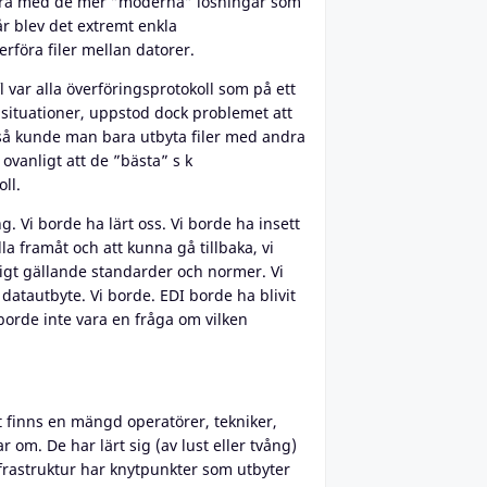
cera med de mer ”moderna” lösningar som
år blev det extremt enkla
erföra filer mellan datorer.
ar alla överföringsprotokoll som på ett
 situationer, uppstod dock problemet att
så kunde man bara utbyta filer med andra
vanligt att de ”bästa” s k
ll.
g. Vi borde ha lärt oss. Vi borde ha insett
a framåt och att kunna gå tillbaka, vi
ligt gällande standarder och normer. Vi
datautbyte. Vi borde. EDI borde ha blivit
 borde inte vara en fråga om vilken
t finns en mängd operatörer, tekniker,
 om. De har lärt sig (av lust eller tvång)
frastruktur har knytpunkter som utbyter