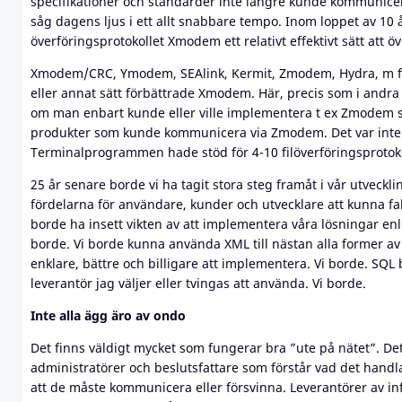
specifikationer och standarder inte längre kunde kommuni
såg dagens ljus i ett allt snabbare tempo. Inom loppet av 10 
överföringsprotokollet Xmodem ett relativt effektivt sätt att öv
Xmodem/CRC, Ymodem, SEAlink, Kermit, Zmodem, Hydra, m fl v
eller annat sätt förbättrade Xmodem. Här, precis som i andra
om man enbart kunde eller ville implementera t ex Zmodem 
produkter som kunde kommunicera via Zmodem. Det var inte o
Terminalprogrammen hade stöd för 4-10 filöverföringsprotoko
25 år senare borde vi ha tagit stora steg framåt i vår utvecklin
fördelarna för användare, kunder och utvecklare att kunna fall
borde ha insett vikten av att implementera våra lösningar en
borde. Vi borde kunna använda XML till nästan alla former av 
enklare, bättre och billigare att implementera. Vi borde. SQL
leverantör jag väljer eller tvingas att använda. Vi borde.
Inte alla ägg äro av ondo
Det finns väldigt mycket som fungerar bra ”ute på nätet”. De
administratörer och beslutsfattare som förstår vad det handlar
att de måste kommunicera eller försvinna. Leverantörer av in