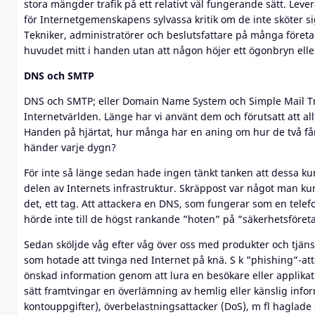
stora mängder trafik på ett relativt väl fungerande sätt. Leve
för Internetgemenskapens sylvassa kritik om de inte sköter si
Tekniker, administratörer och beslutsfattare på många föret
huvudet mitt i handen utan att någon höjer ett ögonbryn elle
DNS och SMTP
DNS och SMTP; eller Domain Name System och Simple Mail Tra
Internetvärlden. Länge har vi använt dem och förutsatt att allt
Handen på hjärtat, hur många har en aning om hur de två får 
händer varje dygn?
För inte så länge sedan hade ingen tänkt tanken att dessa ku
delen av Internets infrastruktur. Skräppost var något man k
det, ett tag. Att attackera en DNS, som fungerar som en telef
hörde inte till de högst rankande ”hoten” på ”säkerhetsföreta
Sedan sköljde våg efter våg över oss med produkter och tjäns
som hotade att tvinga ned Internet på knä. S k ”phishing”-at
önskad information genom att lura en besökare eller applikat
sätt framtvingar en överlämning av hemlig eller känslig inf
kontouppgifter), överbelastningsattacker (DoS), m fl haglad