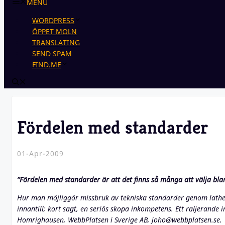
MENU
WORDPRESS
ÖPPET MOLN
TRANSLATING
SEND SPAM
FIND.ME
Fördelen med standarder
01-Apr-2009
”Fördelen med standarder är att det finns så många att välja bla
Hur man möjliggör missbruk av tekniska standarder genom lathet,
innantill; kort sagt, en seriös skopa inkompetens. Ett raljerande 
Homrighausen, WebbPlatsen i Sverige AB, joho@webbplatsen.se.