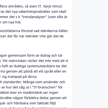
flera områden, så även IT. Varje minut
ras det nya säkerhetsprodukter som skall
ommer det s k ”trendanalyser” (som ofta är
r om nya hot.
slutsfattarna förstod vad teknikerna håller
er det får när tekniker inte gör det de
 någon gemensam form av dialog och tar
v. För människan räcker det inte med att vi
m fullt av duktiga systemutvecklare tar det
no genom att påstå att ett språk eller en
r sig trampad på tårna.
 och standarder. Många som använder och
 av hur det såg ut i ”IT-branschen” för
ffektivt över en modemlänk var ingen
 försökte någon förbättra detta; genom att
uk- och hårdvara som faktiskt följt