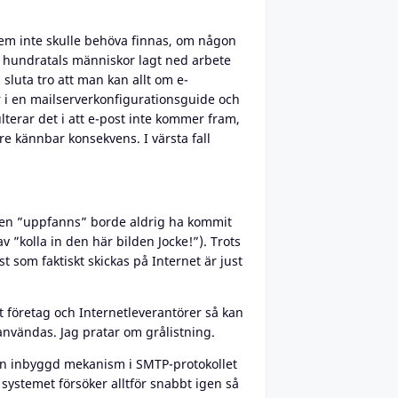
lem inte skulle behöva finnas, om någon
 hundratals människor lagt ned arbete
sluta tro att man kan allt om e-
r i en mailserverkonfigurationsguide och
ulterar det i att e-post inte kommer fram,
re kännbar konsekvens. I värsta fall
 den ”uppfanns” borde aldrig ha kommit
v ”kolla in den här bilden Jocke!”). Trots
st som faktiskt skickas på Internet är just
 företag och Internetleverantörer så kan
användas. Jag pratar om grålistning.
en inbyggd mekanism i SMTP-protokollet
 systemet försöker alltför snabbt igen så