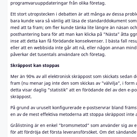
programvaruuppdateringar från olika företag.
Ett stort utropstecken i debatten är att många av dessa prob
bara kunde vara så vänlig att läsa de standarddokument som
med att ta fram; om fler kunde tänka lite längre än näsan och 
posthantering bara för att man kan klicka på ”Nästa” åtta gg
inse att detta kan få förödande konsekvenser. I bästa fall res
eller att en webbsida inte går att nå, eller någon annan mind
påverkar det tusentals användare och företag.
Skräppost kan stoppas
Mer än 90% av all elektronisk skräppost som skickats sedan
fram (nu menar jag inte den som skickas av ”välvilja”, i form a
detta visar daglig ”statistik” att en förödande del av den e-po
skräppost.
På grund av uruselt konfigurerade e-postservrar bland främst
en av de mest effektiva metoderna att stoppa skräppost inte 
Grålistning är en enkel ”bromsmetod” som använder sig av 
för att fördröja det första leveransförsöket. Om det sändande