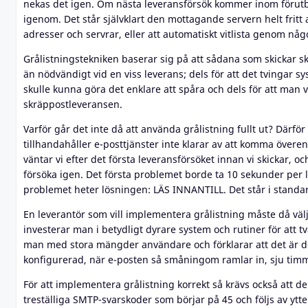
nekas det igen. Om nästa leveransförsök kommer inom förutb
igenom. Det står självklart den mottagande servern helt fritt a
adresser och servrar, eller att automatiskt vitlista genom någ
Grålistningstekniken baserar sig på att sådana som skickar sk
än nödvändigt vid en viss leverans; dels för att det tvingar sy
skulle kunna göra det enklare att spåra och dels för att man 
skräppostleveransen.
Varför går det inte då att använda grålistning fullt ut? Därför
tillhandahåller e-posttjänster inte klarar av att komma öve
väntar vi efter det första leveransförsöket innan vi skickar, och
försöka igen. Det första problemet borde ta 10 sekunder per l
problemet heter lösningen: LÄS INNANTILL. Det står i standa
En leverantör som vill implementera grålistning måste då välj
investerar man i betydligt dyrare system och rutiner för att tvä
man med stora mängder användare och förklarar att det är de
konfigurerad, när e-posten så småningom ramlar in, sju tim
För att implementera grålistning korrekt så krävs också att de
treställiga SMTP-svarskoder som börjar på 45 och följs av ytte