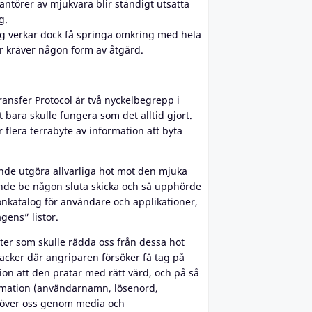
rantörer av mjukvara blir ständigt utsatta
g.
ag verkar dock få springa omkring med hela
r kräver någon form av åtgärd.
nsfer Protocol är två nyckelbegrepp i
 bara skulle fungera som det alltid gjort.
flera terrabyte av information att byta
nde utgöra allvarliga hot mot den mjuka
unde be någon sluta skicka och så upphörde
onkatalog för användare och applikationer,
gens” listor.
ter som skulle rädda oss från dessa hot
tacker där angriparen försöker få tag på
ion att den pratar med rätt värd, och på så
ormation (användarnamn, lösenord,
e över oss genom media och