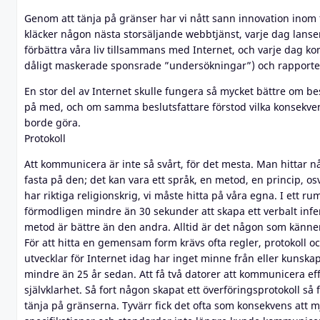
Genom att tänja på gränser har vi nått sann innovation inom 
kläcker någon nästa storsäljande webbtjänst, varje dag lanse
förbättra våra liv tillsammans med Internet, och varje dag k
dåligt maskerade sponsrade ”undersökningar”) och rapporte
En stor del av Internet skulle fungera så mycket bättre om be
på med, och om samma beslutsfattare förstod vilka konsekvens
borde göra.
Protokoll
Att kommunicera är inte så svårt, för det mesta. Man hittar
fasta på den; det kan vara ett språk, en metod, en princip, os
har riktiga religionskrig, vi måste hitta på våra egna. I ett ru
förmodligen mindre än 30 sekunder att skapa ett verbalt infer
metod är bättre än den andra. Alltid är det någon som känne
För att hitta en gemensam form krävs ofta regler, protokoll
utvecklar för Internet idag har inget minne från eller kunskap
mindre än 25 år sedan. Att få två datorer att kommunicera e
självklarhet. Så fort någon skapat ett överföringsprotokoll så
tänja på gränserna. Tyvärr fick det ofta som konsekvens att mj