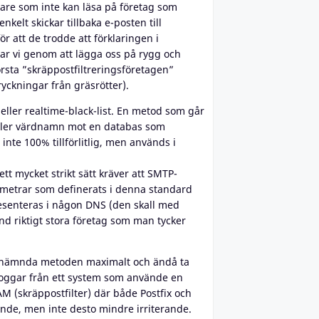
klare som inte kan läsa på företag som
nkelt skickar tillbaka e-posten till
r att de trodde att förklaringen i
erar vi genom att lägga oss på rygg och
törsta ”skräppostfiltreringsföretagen”
ryckningar från gräsrötter).
eller realtime-black-list. En metod som går
eller värdnamn mot en databas som
nte 100% tillförlitlig, men används i
t mycket strikt sätt kräver att SMTP-
ametrar som definerats i denna standard
presenteras i någon DNS (den skall med
and riktigt stora företag som man tycker
istnämnda metoden maximalt och ändå ta
loggar från ett system som använde en
 (skräppostfilter) där både Postfix och
ande, men inte desto mindre irriterande.