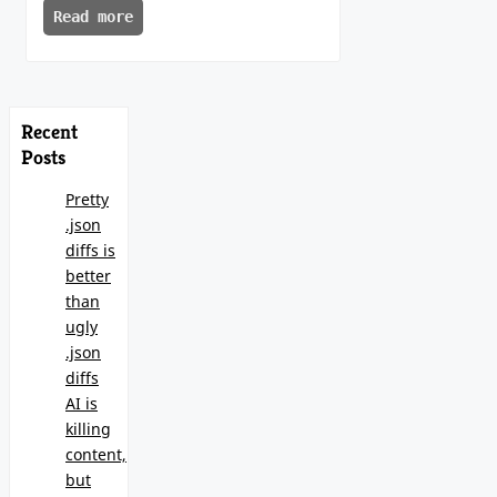
Read more
Recent
Posts
Pretty
.json
diffs is
better
than
ugly
.json
diffs
AI is
killing
content,
but