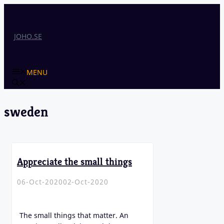
Skip
to
content
JOHO.SE
MENU
sweden
Appreciate the small things
06-Oct-2020
02-Oct-2020
The small things that matter. An