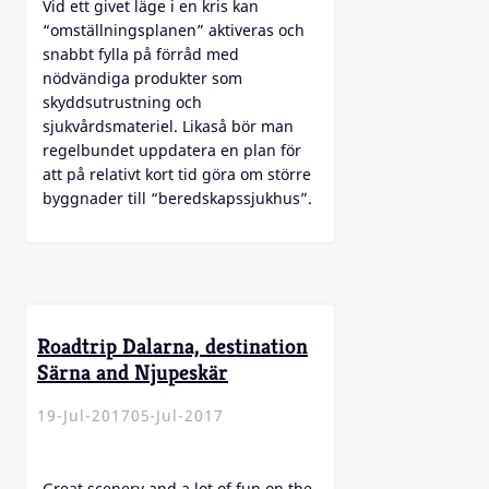
Vid ett givet läge i en kris kan
“omställningsplanen” aktiveras och
snabbt fylla på förråd med
nödvändiga produkter som
skyddsutrustning och
sjukvårdsmateriel. Likaså bör man
regelbundet uppdatera en plan för
att på relativt kort tid göra om större
byggnader till “beredskapssjukhus”.
Roadtrip Dalarna, destination
Särna and Njupeskär
19-Jul-2017
05-Jul-2017
Great scenery and a lot of fun on the