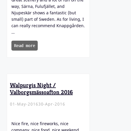
way, Särna, Fulufjället, and
Njupeskär shows a fantastic (but
small) part of Sweden. As for living, I
can really recommend Knappgården.
…
Read more
Walpurgis Night /
Valborgsmässoafton 2016
01-May-2016
30-Apr-2016
Nice fire, nice fireworks, nice
company, nice food, nice weekend.