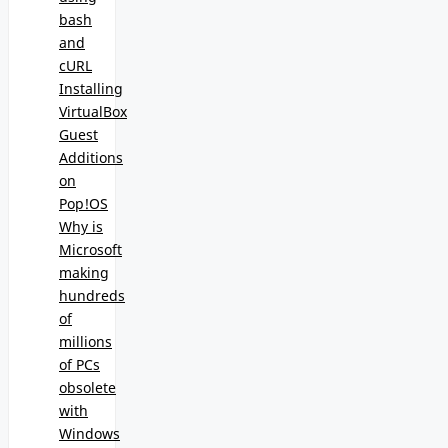
bash
and
cURL
Installing
VirtualBox
Guest
Additions
on
Pop!OS
Why is
Microsoft
making
hundreds
of
millions
of PCs
obsolete
with
Windows