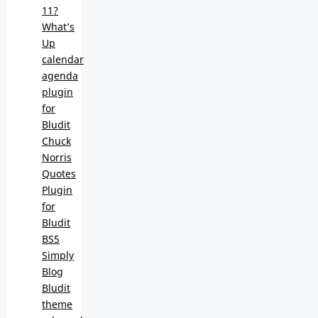
11?
What’s
Up
calendar
agenda
plugin
for
Bludit
Chuck
Norris
Quotes
Plugin
for
Bludit
BS5
Simply
Blog
Bludit
theme