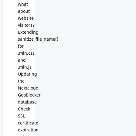
what
about
website
visitors?
Extending
sanitize_file_name()
for
.min.css
and
.min.js
Updating
the
Nextcloud
GeoBlocker
database
Check
SSL
certificate
expiration