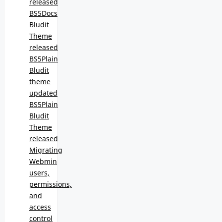
released
BS5Docs
Bludit
Theme
released
BS5Plain
Bludit
theme
updated
BS5Plain
Bludit
Theme
released
Migrating
Webmin
users,
permissions,
and
access
control