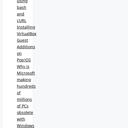
using
bash
and
cURL
Installing
VirtualBox
Guest
Additions
on
Pop!OS
Why is
Microsoft
making
hundreds
of
millions
of PCs
obsolete
with
Windows