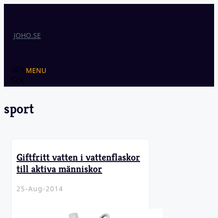
Skip
to
content
JOHO.SE
MENU
sport
Giftfritt vatten i vattenflaskor
till aktiva människor
25-Aug-2014