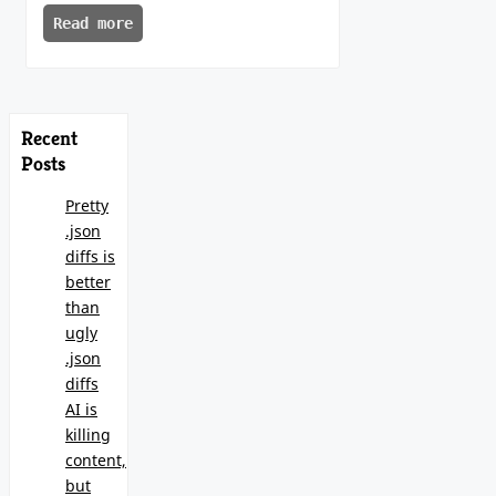
Read more
Recent
Posts
Pretty
.json
diffs is
better
than
ugly
.json
diffs
AI is
killing
content,
but