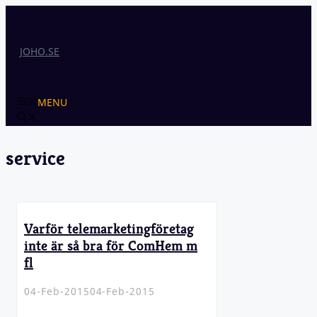
Skip
to
content
JOHO.SE
MENU
service
Varför telemarketingföretag
inte är så bra för ComHem m
fl
04-Feb-2015
04-Feb-2015