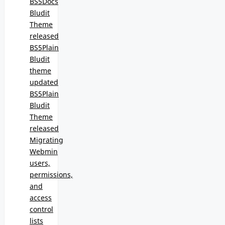
BS5Docs
Bludit
Theme
released
BS5Plain
Bludit
theme
updated
BS5Plain
Bludit
Theme
released
Migrating
Webmin
users,
permissions,
and
access
control
lists