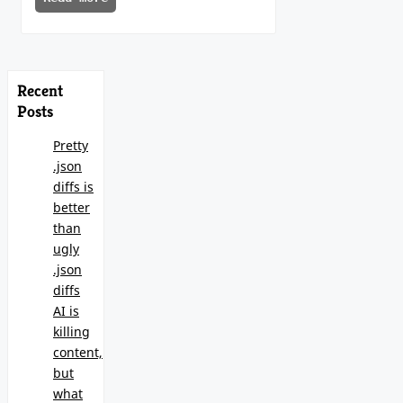
Recent
Posts
Pretty
.json
diffs is
better
than
ugly
.json
diffs
AI is
killing
content,
but
what