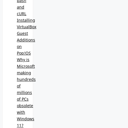
bash
and
cURL
Installing
VirtualBox
Guest
Additions
on
Pop!OS
Why is
Microsoft
making
hundreds
of
millions
of PCs
obsolete
with
Windows
11?