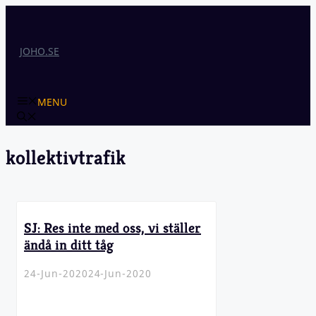
Skip
to
content
JOHO.SE
MENU
kollektivtrafik
SJ: Res inte med oss, vi ställer
ändå in ditt tåg
24-Jun-2020
24-Jun-2020