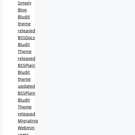
Simply
Blog
Bludit
theme
released
BS5Docs
Bludit
Theme
released
BS5Plain
Bludit
theme
updated
BS5Plain
Bludit
Theme
released
Migrating
Webmin
users,