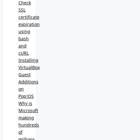
Check
SSL
certificate
expiration
using
bash
and
cURL
Installing
VirtualBox
Guest
Additions
on
Pop!OS
Why is
Microsoft
making
hundreds
of
millions