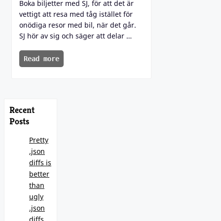
Boka biljetter med SJ, för att det är
vettigt att resa med tåg istället för
onödiga resor med bil, när det går.
SJ hör av sig och säger att delar …
Read more
Recent
Posts
Pretty
.json
diffs is
better
than
ugly
.json
diffs