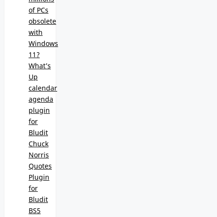
of PCs
obsolete
with
Windows
11?
What’s
Up
calendar
agenda
plugin
for
Bludit
Chuck
Norris
Quotes
Plugin
for
Bludit
BS5